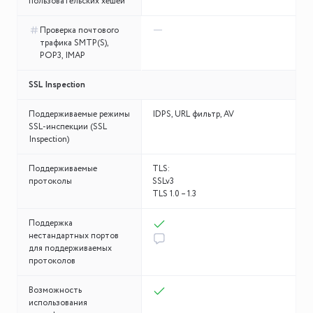
пользовательских хешей
Проверка почтового
трафика SMTP(S),
POP3, IMAP
SSL Inspection
Поддерживаемые режимы
IDPS, URL фильтр, AV
SSL-инспекции (SSL
Inspection)
Поддерживаемые
TLS:
протоколы
SSLv3
TLS 1.0 – 1.3
Поддержка
нестандартных портов
для поддерживаемых
протоколов
Возможность
использования