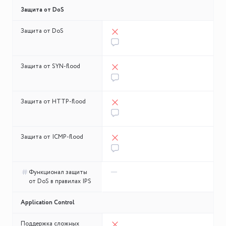
новости и полезные материалы
Мы свяжемся с вами в ближайшее время
Защита от DoS
Согласен с
Политикой в области персональных
данных
и даю cогласие на обработку
Защита от DoS
персональных данных.
Хорошо
Хорошо
Согласен получать информационные-рекламные
письма компании «Инфосистемы Джет»
Защита от SYN-flood
Защита от HTTP-flood
Защита от ICMP-flood
Функционал защиты
от DoS в правилах IPS
Application Control
Поддержка сложных