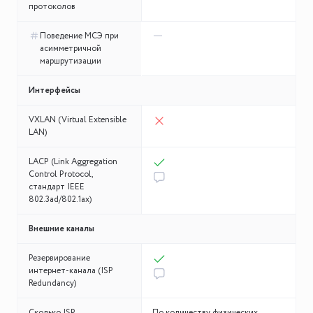
протоколов
Поведение МСЭ при
асимметричной
маршрутизации
Интерфейсы
VXLAN (Virtual Extensible
LAN)
LACP (Link Aggregation
Control Protocol,
стандарт IEEE
802.3ad/802.1ax)
Внешние каналы
Резервирование
интернет-канала (ISP
Redundancy)
Сколько ISP
По количеству физических