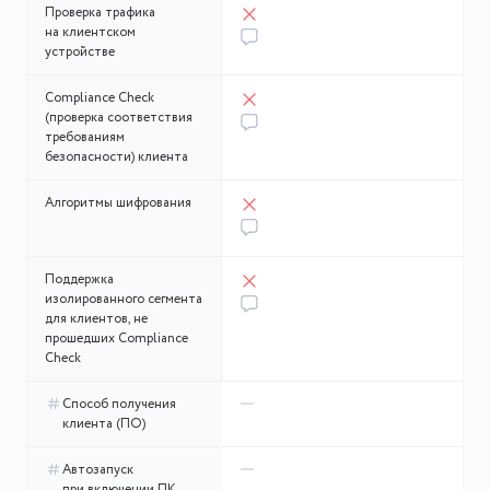
Проверка трафика
на клиентском
устройстве
Compliance Check
(проверка соответствия
требованиям
безопасности) клиента
Алгоритмы шифрования
Поддержка
изолированного сегмента
для клиентов, не
прошедших Compliance
Check
Способ получения
клиента (ПО)
Автозапуск
при включении ПК