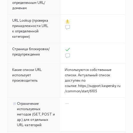
определенным URL/
доменам
±
URL Lookup (проверка
принадлежности URL
к определенной
категории)
Страница блокировки/
предупреждения
Какие списки URL
Используются собственные
использует
списки. Актуальный список
производитель
доступен по
ссылке: https://support.kaspersky.ru
/common/start/6105
Ограничение
используемых
методов (GET, POST и
др.) для отдельных
URL-категорий