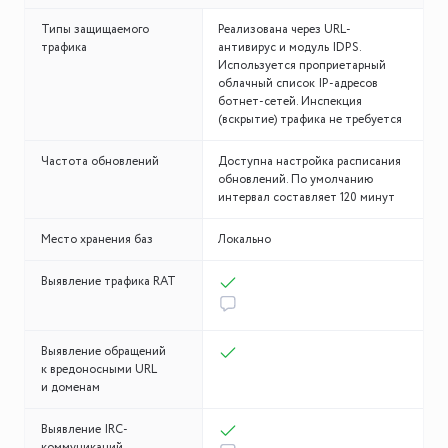
Типы защищаемого
Реализована через URL-
трафика
антивирус и модуль IDPS.
Используется проприетарный
облачный список IP-адресов
ботнет-сетей. Инспекция
(вскрытие) трафика не требуется
Частота обновлений
Доступна настройка расписания
обновлений. По умолчанию
интервал составляет 120 минут
Место хранения баз
Локально
Выявление трафика RAT
Выявление обращений
к вредоносными URL
и доменам
Выявление IRC-
коммуникаций