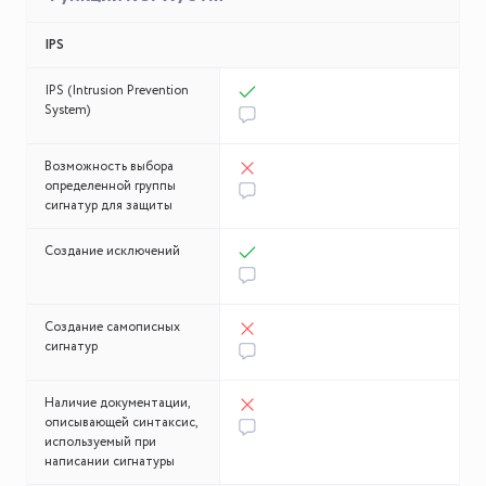
IPS
IPS (Intrusion Prevention
System)
Возможность выбора
определенной группы
сигнатур для защиты
Создание исключений
Создание самописных
Подписаться на
сигнатур
обновления
Наличие документации,
Ваше сообщение
описывающей синтаксис,
Вы подписаны
используемый при
успешно отправлено
написании сигнатуры
Спасибо за вашу подписку, ждите свежие