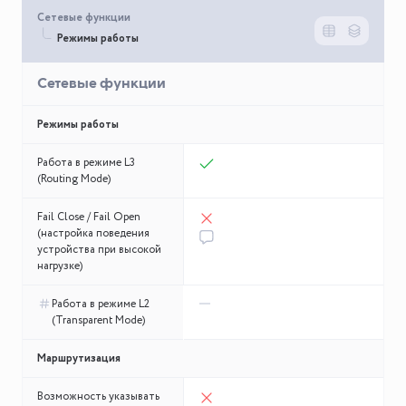
Функции
NGFW 1.1.1
Сетевые функции
Сетевые функции
NGFW/UTM
Режимы работы
Режимы работы
VPN и SD-WAN
Сетевые функции
Отказоустойчивость
и кластеризация
Режимы работы
Централизованное
управление и
Работа в режиме L3
отчетность
(Routing Mode)
Интеграция
Fail Close / Fail Open
(настройка поведения
Эксплуатационные
устройства при высокой
возможности
нагрузке)
Работа в режиме L2
(Transparent Mode)
Маршрутизация
Возможность указывать