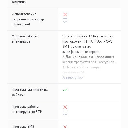
Antivirus
Использование
сторонних сигнатур
Threat Feed
Условия работы
1. Контролирует TCP-трафик по
антивируса
протоколам HTTP, IMAP, POP3,
SMTP, включая их
зашифрованные версии.
2. Для контроля зашифрованных
версий требуется SSL Decryption.
3. Потоковый антивирус
сравнивает SH
Развернуть
Проверка скачиваемых
файлов
Проверка работы
антивируса по FTP
Проверка SMB